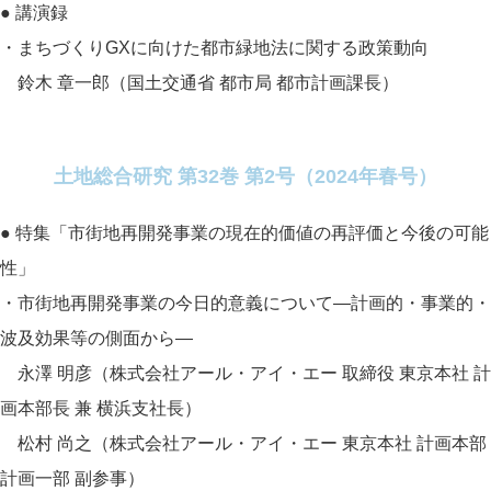
● 講演録
・まちづくりGXに向けた都市緑地法に関する政策動向
鈴木 章一郎（国土交通省 都市局 都市計画課長）
土地総合研究 第32巻 第2号（2024年春号）
● 特集「市街地再開発事業の現在的価値の再評価と今後の可能
性」
・市街地再開発事業の今日的意義について―計画的・事業的・
波及効果等の側面から―
永澤 明彦（株式会社アール・アイ・エー 取締役 東京本社 計
画本部長 兼 横浜支社長）
松村 尚之（株式会社アール・アイ・エー 東京本社 計画本部
計画一部 副参事）