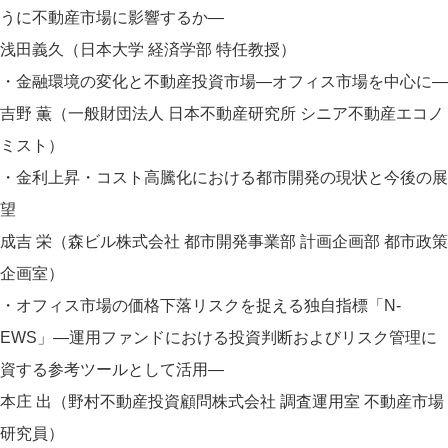
うに不動産市場に影響するか―
浅田義久（日本大学 経済学部 特任教授）
・金融環境の変化と不動産投資市場―オフィス市場を中心に―
吉野 薫（一般財団法人 日本不動産研究所 シニア不動産エコノ
ミスト）
・金利上昇・コスト高騰化における都市開発の現状と今後の展
望
成吉 栄（森ビル株式会社 都市開発事業部 計画企画部 都市政策
企画室）
・オフィス市場の価格下落リスクを捉える独自指標「N-
EWS」―運用ファンドにおける投資判断およびリスク管理に
資する参考ツールとして活用―
本庄 出（野村不動産投資顧問株式会社 調査運用室 不動産市場
研究員）