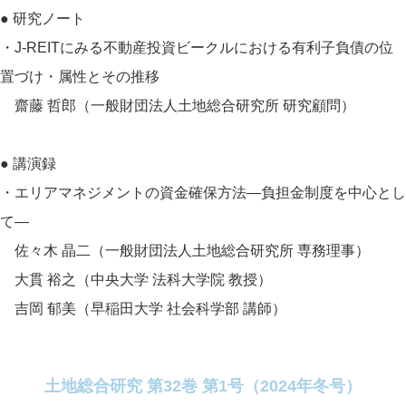
● 研究ノート
・J-REITにみる不動産投資ビークルにおける有利子負債の位
置づけ・属性とその推移
齋藤 哲郎（一般財団法人土地総合研究所 研究顧問）
● 講演録
・エリアマネジメントの資金確保方法―負担金制度を中心とし
て―
佐々木 晶二（一般財団法人土地総合研究所 専務理事）
大貫 裕之（中央大学 法科大学院 教授）
吉岡 郁美（早稲田大学 社会科学部 講師）
土地総合研究 第32巻 第1号（2024年冬号）