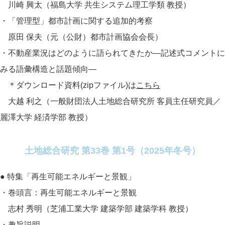
川崎 興太（福島大学 共生システム理工学類 教授）
・「管理型」都市計画に関する追加的考察
原田 保夫（元（公財）都市計画協会会長）
・不動産業況はどのように語られてきたか―記述式コメントに
みる語彙構造と話題傾向―
＊ダウンロード資料(zipファイル)は
こちら
大越 利之（一般財団法人土地総合研究所 客員主任研究員／
麗澤大学 経済学部 教授）
土地総合研究 第33巻 第1号（2025年冬号）
● 特集「再生可能エネルギーと景観」
・巻頭言：再生可能エネルギーと景観
志村 秀明（芝浦工業大学 建築学部 建築学科 教授）
・趣旨説明