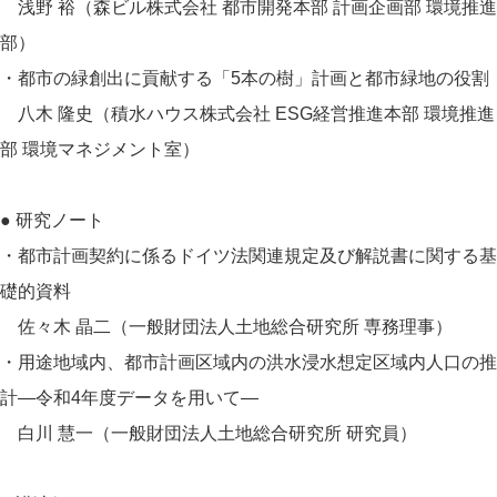
浅野 裕（森ビル株式会社 都市開発本部 計画企画部 環境推進
部）
・都市の緑創出に貢献する「5本の樹」計画と都市緑地の役割
八木 隆史（積水ハウス株式会社 ESG経営推進本部 環境推進
部 環境マネジメント室）
● 研究ノート
・都市計画契約に係るドイツ法関連規定及び解説書に関する基
礎的資料
佐々木 晶二（一般財団法人土地総合研究所 専務理事）
・用途地域内、都市計画区域内の洪水浸水想定区域内人口の推
計―令和4年度データを用いて―
白川 慧一（一般財団法人土地総合研究所 研究員）