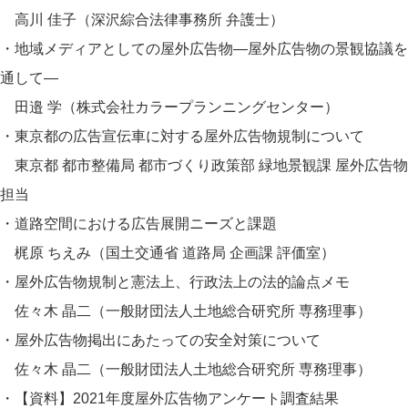
高川 佳子（深沢綜合法律事務所 弁護士）
・地域メディアとしての屋外広告物―屋外広告物の景観協議を
通して―
田邉 学（株式会社カラープランニングセンター）
・東京都の広告宣伝車に対する屋外広告物規制について
東京都 都市整備局 都市づくり政策部 緑地景観課 屋外広告物
担当
・道路空間における広告展開ニーズと課題
梶原 ちえみ（国土交通省 道路局 企画課 評価室）
・屋外広告物規制と憲法上、行政法上の法的論点メモ
佐々木 晶二（一般財団法人土地総合研究所 専務理事）
・屋外広告物掲出にあたっての安全対策について
佐々木 晶二（一般財団法人土地総合研究所 専務理事）
・【資料】2021年度屋外広告物アンケート調査結果