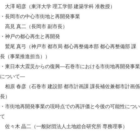
大澤 昭彦（東洋大学 理工学部 建築学科 准教授）
・長岡市の中心市街地と再開発事業
高見 真二（長岡市 副市長）
・神戸の都心再生と再開発
鷲尾 真弓（神戸市 都市局 都心再整備本部 都心再整備部 課
長（事業推進担当））
・東日本大震災からの復興―石巻市における市街地再開発事業
について―
相原 春彦（石巻市 建設部 都市計画課 課長補佐兼都市計画係
長）
・市街地再開発事業の現時点での再評価と今後の可能性につい
て
佐々木 晶二（一般財団法人土地総合研究所 専務理事）