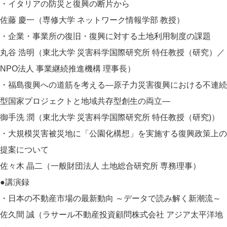
・イタリアの防災と復興の断片から
佐藤 慶一（専修大学 ネットワーク情報学部 教授）
・企業・事業所の復旧・復興に対する土地利用制度の課題
丸谷 浩明（東北大学 災害科学国際研究所 特任教授（研究）／
NPO法人 事業継続推進機構 理事長）
・福島復興への道筋を考える―原子力災害復興における不連続
型国家プロジェクトと地域共存型創生の両立―
御手洗 潤（東北大学 災害科学国際研究所 特任教授（研究)）
・大規模災害被災地に「公園化構想」を実施する復興政策上の
提案について
佐々木 晶二（一般財団法人 土地総合研究所 専務理事）
●講演録
・日本の不動産市場の最新動向 ～データで読み解く新潮流～
佐久間 誠（ラサール不動産投資顧問株式会社 アジア太平洋地