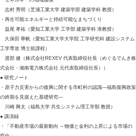
志村 秀明（芝浦工業大学 建築学部 建築学科 教授）
・再生可能エネルギーと持続可能なまちづくり
益尾 孝祐（愛知工業大学 工学部 建築学科 准教授）
久保田 華帆（愛知工業大学大学院 工学研究科 建設システム
工学専攻 博士前課程）
渡部 健（株式会社REXEV 代表取締役社長（めぐるでんき株
式会社・湘南電力株式会社 元代表取締役社長））
● 研究ノート
・原子力災害からの復興に関する市町村の認識―福島復興政策
の終期を見据えた基礎研究―
川崎 興太（福島大学 共生システム理工学類 教授）
● 講演録
・「不動産市場の最新動向 ～物価と金利の上昇による市場の
変化～」