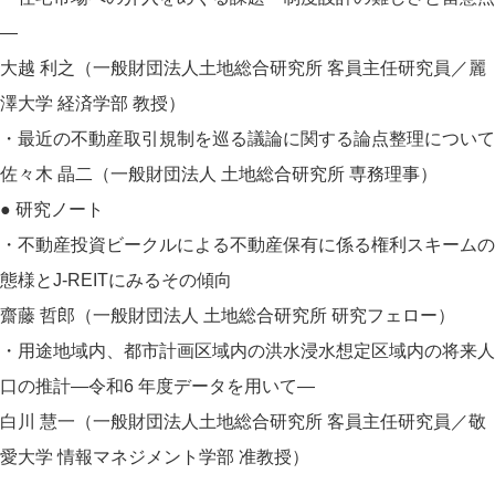
―
大越 利之（一般財団法人土地総合研究所 客員主任研究員／麗
澤大学 経済学部 教授）
・最近の不動産取引規制を巡る議論に関する論点整理について
佐々木 晶二（一般財団法人 土地総合研究所 専務理事）
● 研究ノート
・不動産投資ビークルによる不動産保有に係る権利スキームの
態様とJ-REITにみるその傾向
齋藤 哲郎（一般財団法人 土地総合研究所 研究フェロー）
・用途地域内、都市計画区域内の洪水浸水想定区域内の将来人
口の推計―令和6 年度データを用いて―
白川 慧一（一般財団法人土地総合研究所 客員主任研究員／敬
愛大学 情報マネジメント学部 准教授）