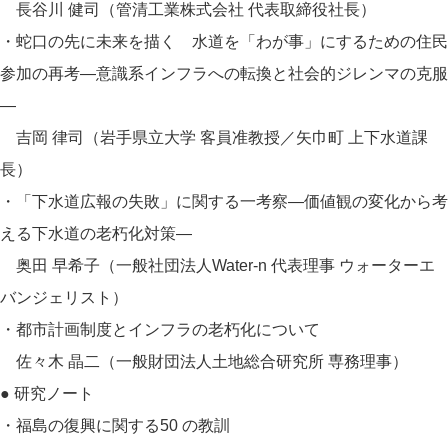
長谷川 健司（管清工業株式会社 代表取締役社長）
・蛇口の先に未来を描く 水道を「わが事」にするための住民
参加の再考―意識系インフラへの転換と社会的ジレンマの克服
―
吉岡 律司（岩手県立大学 客員准教授／矢巾町 上下水道課
長）
・「下水道広報の失敗」に関する一考察―価値観の変化から考
える下水道の老朽化対策―
奥田 早希子（一般社団法人Water-n 代表理事 ウォーターエ
バンジェリスト）
・都市計画制度とインフラの老朽化について
佐々木 晶二（一般財団法人土地総合研究所 専務理事）
● 研究ノート
・福島の復興に関する50 の教訓