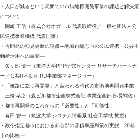
・人口が減るという局面での市街地再開発事業の課題と解決策
について
岡崎 正信（株式会社オガール 代表取締役／一般社団法人公
民連携事業機構 代表理事）
・再開発の知見更新の視点―地域再編志向の公民連携・公共不
動産活用への展開―
矢ヶ部 慎一（東洋大学PPP研究センター リサーチパートナ
ー／公共R不動産 RD事業部マネージャー）
・「岐路に立つ再開発」と言われる時代の市街地再開発事業
三輪 恭之（森ビル都市企画株式会社 事業企画部 部長補佐）
・都市再開発のこれからの「必要性」と「可能性」
有田 智一（筑波大学 システム情報系 社会工学域 教授）
・政令指定都市における都心部の容積率緩和策の実態―20都
市の比較―