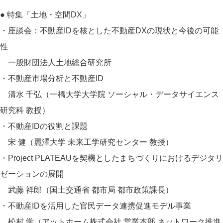
● 特集「土地・空間DX」
・座談会：不動産IDを核とした不動産DXの現状と今後の可能
性
一般財団法人土地総合研究所
・不動産市場分析と不動産ID
清水 千弘（一橋大学大学院 ソーシャル・データサイエンス
研究科 教授）
・不動産IDの役割と課題
宋 健（麗澤大学 未来工学研究センター 教授）
・Project PLATEAUを契機としたまちづくりにおけるデジタリ
ゼーションの展開
武藤 祥郎（国土交通省 都市局 都市政策課長）
・不動産IDを活用した官民データ連携促進モデル事業
松村 学（アットホーム株式会社 営業本部 ネットワーク推進