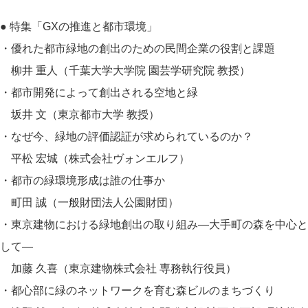
● 特集「GXの推進と都市環境」
・優れた都市緑地の創出のための民間企業の役割と課題
柳井 重人（千葉大学大学院 園芸学研究院 教授）
・都市開発によって創出される空地と緑
坂井 文（東京都市大学 教授）
・なぜ今、緑地の評価認証が求められているのか？
平松 宏城（株式会社ヴォンエルフ）
・都市の緑環境形成は誰の仕事か
町田 誠（一般財団法人公園財団）
・東京建物における緑地創出の取り組み―大手町の森を中心と
して―
加藤 久喜（東京建物株式会社 専務執行役員）
・都心部に緑のネットワークを育む森ビルのまちづくり