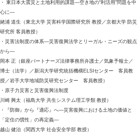
・
東日本大震災と土地利用的課題―空き地の“利活用”問題を中
心に―
姥浦 道生（東北大学 災害科学国際研究所 教授／京都大学 防災
研究所 客員教授）
・災害法制度の体系―災害復興法学とリーガル・ニーズの観点
から―
岡本 正（銀座パートナーズ法律事務所弁護士／気象予報士／
博士（法学）／新潟大学研究統括機構ELSIセンター 客員教
授／岩手大学地域防災研究センター 客員教授）
・原子力災害と災害復興法制度
川崎 興太（福島大学 共生システム理工学類 教授）
・『防御』から『適応』へ―災害復興における土地の価値と
「定住の慣性」の再定義―
越山 健治（関西大学 社会安全学部 教授）