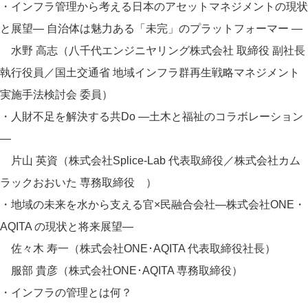
・インフラ管理から考える日本のアセットマネジメントの現状
と展望― 自治体は魅力ある「未完」のプラットフォーマー ―
水野 高志（八千代エンジニヤリング株式会社 取締役 副社長
執行役員／国土交通省 地域インフラ群再生戦略マネジメント
実施手法検討会 委員）
・人財不足を解決する共Do ―土木と福祉のコラボレーション
―
片山 英資（株式会社Splice-Lab 代表取締役／株式会社カム
ラックおおいた 専務取締役 ）
・地域の未来を水から支える官×民融合会社―株式会社ONE・
AQITA の現状と将来展望―
佐々木 寿一（株式会社ONE･AQITA 代表取締役社長）
服部 貴彦（株式会社ONE･AQITA 専務取締役）
・インフラの管理とは何？