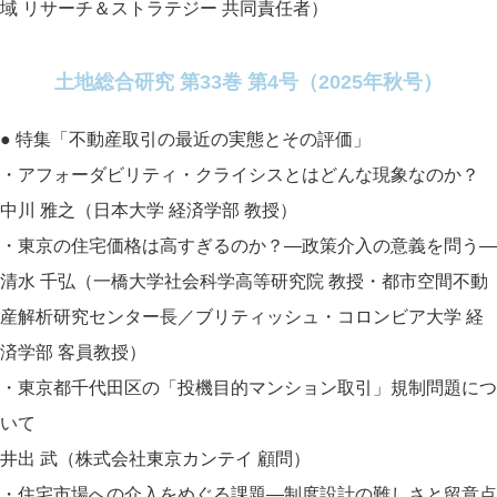
域 リサーチ＆ストラテジー 共同責任者）
土地総合研究 第33巻 第4号（2025年秋号）
● 特集「不動産取引の最近の実態とその評価」
・アフォーダビリティ・クライシスとはどんな現象なのか？
中川 雅之（日本大学 経済学部 教授）
・東京の住宅価格は高すぎるのか？―政策介入の意義を問う―
清水 千弘（一橋大学社会科学高等研究院 教授・都市空間不動
産解析研究センター長／ブリティッシュ・コロンビア大学 経
済学部 客員教授）
・東京都千代田区の「投機目的マンション取引」規制問題につ
いて
井出 武（株式会社東京カンテイ 顧問）
・住宅市場への介入をめぐる課題―制度設計の難しさと留意点