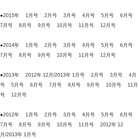
●2015年
1月号
2月号
3月号
4月号
5月号
6月号
7月号
8月号
9月号
10月号
11月号
12月号
●2014年
1月号
2月号
3月号
4月号
5月号
6月号
7月号
8月号
9月号
10月号
11月号
12月号
●2013年
2012年 12月/2013年 1月号
2月号
3月号
4月
号
5月号
6月号
7月号
8月号
9月号
10月号
11月
号
12月号
●2012年
1月号
2月号
3月号
4月号
5月号
6月号
7月号
8月号
9月号
10月号
11月号
2012年 12
月/2013年 1月号