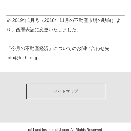
※ 2019年1月号（2018年11月の不動産市場の動向）よ
り、西暦表記に変更いたしました。
「今月の不動産経済」についてのお問い合わせ先
info@tochi.or.jp
サイトマップ
(c) Land Institute of Japan. All Rights Reserved.