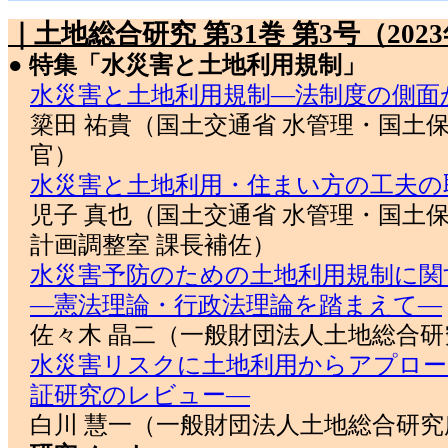
｜土地総合研究 第31巻 第3号（202
● 特集「水災害と土地利用規制」
水災害と土地利用規制―法制度の側面
簗田 祐貴（国土交通省 水管理・国土保
官）
水災害と土地利用・住まい方の工夫の
児子 真也（国土交通省 水管理・国土保
計画調整室 課長補佐）
水災害予防のための土地利用規制に関
―憲法理論・行政法理論を踏まえて―
佐々木 晶二（一般財団法人土地総合研
水災害リスクに土地利用からアプロー
証研究のレビュー―
白川 慧一（一般財団法人土地総合研究