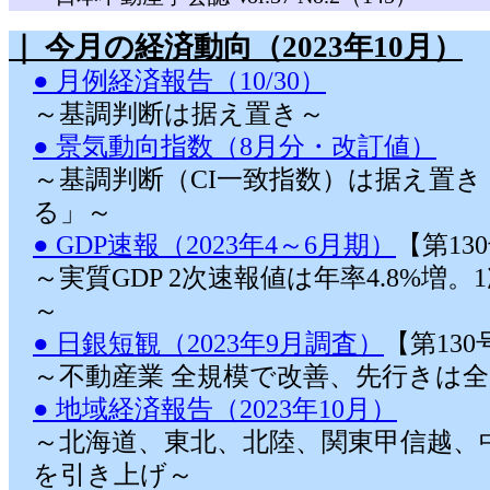
｜ 今月の経済動向（2023年10月）
● 月例経済報告（10/30）
～基調判断は据え置き～
● 景気動向指数（8月分・改訂値）
～基調判断（CI一致指数）は据え置
る」～
● GDP速報（2023年4～6月期）
【第13
～実質GDP 2次速報値は年率4.8%増
～
● 日銀短観（2023年9月調査）
【第13
～不動産業 全規模で改善、先行きは
● 地域経済報告（2023年10月）
～北海道、東北、北陸、関東甲信越、
を引き上げ～