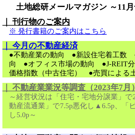
土地総研メールマガジン ～11月
｜ 刊行物のご案内
※ 発行書籍のご案内はこちら
｜ 今月の不動産経済
●不動産業の動向 ●新設住宅着工数
向 ●オフィス市場の動向 ●J-REI
価格指数（中古住宅） ●売買による
｜ 不動産業業況等調査（2023年7月
～経営状況は「住宅・宅地分譲業」で2.3
動産流通業」で7.5p悪化し▲6.5p、「
し5.0p～