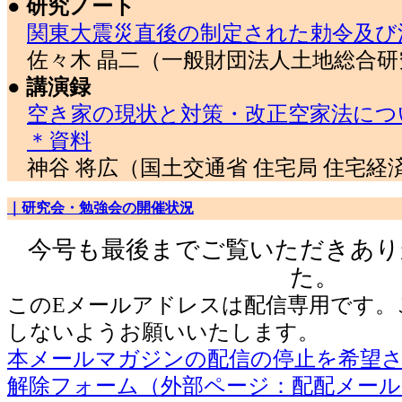
● 研究ノート
関東大震災直後の制定された勅令及び
佐々木 晶二（一般財団法人土地総合研
● 講演録
空き家の現状と対策・改正空家法につ
＊資料
神谷 将広（国土交通省 住宅局 住宅経
｜研究会・勉強会の開催状況
今号も最後までご覧いただきあり
た。
このEメールアドレスは配信専用です。
しないようお願いいたします。
本メールマガジンの配信の停止を希望
解除フォーム（外部ページ：配配メー