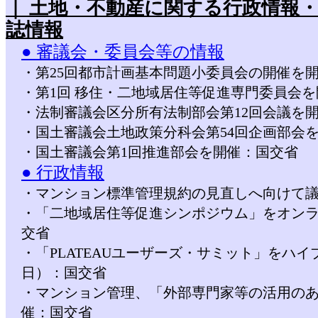
｜ 土地・不動産に関する行政情報
誌情報
● 審議会・委員会等の情報
・第25回都市計画基本問題小委員会の開催を
・第1回 移住・二地域居住等促進専門委員会
・法制審議会区分所有法制部会第12回会議を
・国土審議会土地政策分科会第54回企画部会
・国土審議会第1回推進部会を開催：国交省
● 行政情報
・マンション標準管理規約の見直しへ向けて
・「二地域居住等促進シンポジウム」をオンライ
交省
・「PLATEAUユーザーズ・サミット」をハイブ
日）：国交省
・マンション管理、「外部専門家等の活用のあ
催：国交省