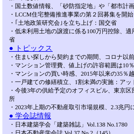
・国土数値情報、「砂防指定地」や「都市計
・LCCM住宅整備推進事業の第２回募集を開
・｢土地政策研究会｣を立ち上げ：国交省
・低未利用土地の譲渡に係る100万円控除、
省
● トピックス
・住まい探しから契約までの期間、コロナ以前
・マンション管理費、値上げの許容範囲は10
・マンションの買い時感、2015年以来の35
・一戸建ての修繕積立、1割未満の実施：アッ
・今後3年の供給予定のオフィスビル、東京区
所
・2023年上期の不動産取引市場規模、2.3兆
● 学会誌情報
・日本建築学会「建築雑誌」Vol.138 No.1780
・日本不動産学会誌 Vol.37 No.2（145）