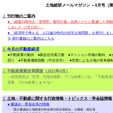
土地総研メールマガジン ～8月号（第
｜ 刊行物のご案内
● 「縮退の時代の「管理型」都市計画―自然とひとに配慮した抑
しました（2月25日）。
● 「経済学で考える 人口減少時代の住宅土地問題」を発刊しまし
※ 発行書籍のご案内はこちら
｜ 今月の不動産経済
●不動産業の動向 ●新設住宅着工数 ●マンション市場の動向 ●オフ
回り ●不動産価格指数（中古住宅） ●売買による土地の所有移
｜ 不動産業業況等調査（2021年4月）
～経営状況は「住宅・宅地分譲業」で7.5p改善し1.9p、「不動産流通
貸業」で4.6p改善し▲18.5p～
｜ 土地・不動産に関する行政情報・トピックス・学会誌情報
● 審議会・委員会等の情報
・「国土審議会土地政策分科会第42回企画部会」を開催：国交省