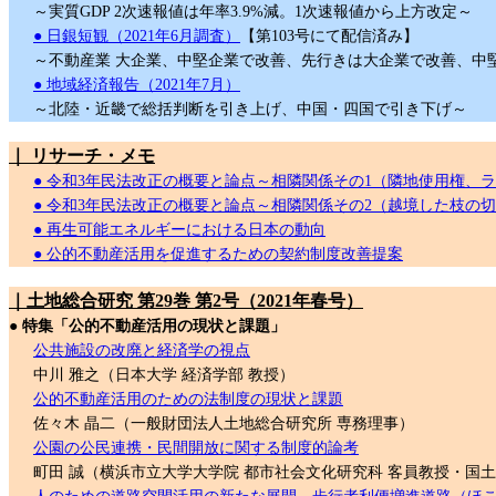
～実質GDP 2次速報値は年率3.9%減。1次速報値から上方改定～
● 日銀短観（2021年6月調査）
【第103号にて配信済み】
～不動産業 大企業、中堅企業で改善、先行きは大企業で改善、中
● 地域経済報告（2021年7月）
～北陸・近畿で総括判断を引き上げ、中国・四国で引き下げ～
｜ リサーチ・メモ
● 令和3年民法改正の概要と論点～相隣関係その1（隣地使用権、
● 令和3年民法改正の概要と論点～相隣関係その2（越境した枝の
● 再生可能エネルギーにおける日本の動向
● 公的不動産活用を促進するための契約制度改善提案
｜土地総合研究 第29巻 第2号（2021年春号）
● 特集「公的不動産活用の現状と課題」
公共施設の改廃と経済学の視点
中川 雅之（日本大学 経済学部 教授）
公的不動産活用のための法制度の現状と課題
佐々木 晶二（一般財団法人土地総合研究所 専務理事）
公園の公民連携・民間開放に関する制度的論考
町田 誠（横浜市立大学大学院 都市社会文化研究科 客員教授・国土