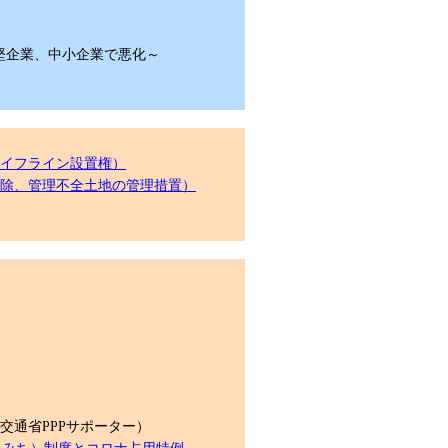
堅企業、中小企業で悪化～
ライフライン設置権）
切除、管理不全土地の管理措置）
交通省PPPサポーター）