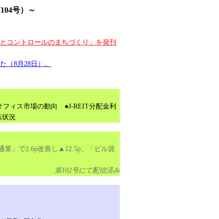
104号）～
制とコントロールのまちづくり」を発刊
た（8月28日）。
ィス市場の動向 ●J-REIT分配金利
転状況
業」で2.6p改善し▲12.5p、「ビル賃
第102号にて配信済み