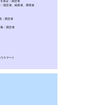
めを策定：国交省
催：国交省、経産省、環境省
況：国交省
募集：国交省
ハウスマート