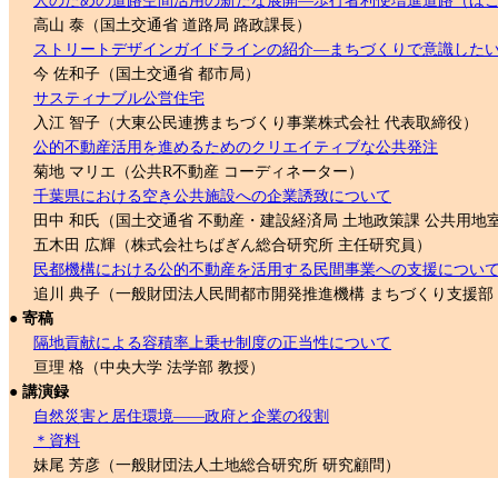
人のための道路空間活用の新たな展開―歩行者利便増進道路（ほ
高山 泰（国土交通省 道路局 路政課長）
ストリートデザインガイドラインの紹介―まちづくりで意識したい
今 佐和子（国土交通省 都市局）
サスティナブル公営住宅
入江 智子（大東公民連携まちづくり事業株式会社 代表取締役）
公的不動産活用を進めるためのクリエイティブな公共発注
菊地 マリエ（公共R不動産 コーディネーター）
千葉県における空き公共施設への企業誘致について
田中 和氏（国土交通省 不動産・建設経済局 土地政策課 公共用地
五木田 広輝（株式会社ちばぎん総合研究所 主任研究員）
民都機構における公的不動産を活用する民間事業への支援につい
追川 典子（一般財団法人民間都市開発推進機構 まちづくり支援部
● 寄稿
隔地貢献による容積率上乗せ制度の正当性について
亘理 格（中央大学 法学部 教授）
● 講演録
自然災害と居住環境――政府と企業の役割
＊資料
妹尾 芳彦（一般財団法人土地総合研究所 研究顧問）