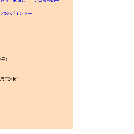
こみち）制度とコロナ占用特例―
8つのポイント―
室長）
て
 第二課長）