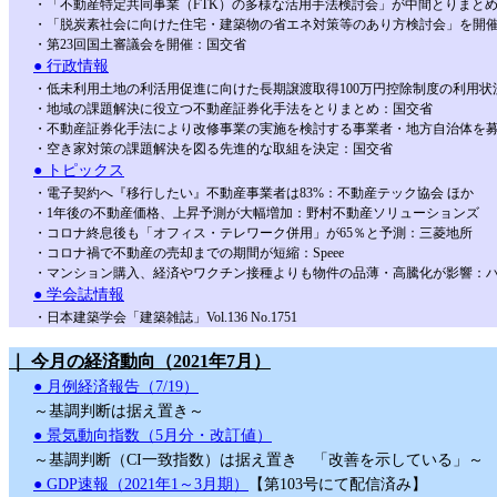
・「不動産特定共同事業（FTK）の多様な活用手法検討会」が中間とりまと
・「脱炭素社会に向けた住宅・建築物の省エネ対策等のあり方検討会」を開
・第23回国土審議会を開催：国交省
● 行政情報
・低未利用土地の利活用促進に向けた長期譲渡取得100万円控除制度の利用状
・地域の課題解決に役立つ不動産証券化手法をとりまとめ：国交省
・不動産証券化手法により改修事業の実施を検討する事業者・地方自治体を
・空き家対策の課題解決を図る先進的な取組を決定：国交省
● トピックス
・電子契約へ『移行したい』不動産事業者は83%：不動産テック協会 ほか
・1年後の不動産価格、上昇予測が大幅増加：野村不動産ソリューションズ
・コロナ終息後も「オフィス・テレワーク併用」が65％と予測：三菱地所
・コロナ禍で不動産の売却までの期間が短縮：Speee
・マンション購⼊、経済やワクチン接種よりも物件の品薄・⾼騰化が影響：
● 学会誌情報
・日本建築学会「建築雑誌」Vol.136 No.1751
｜ 今月の経済動向（2021年7月）
● 月例経済報告（7/19）
～基調判断は据え置き～
● 景気動向指数（5月分・改訂値）
～基調判断（CI一致指数）は据え置き 「改善を示している」～
● GDP速報（2021年1～3月期）
【第103号にて配信済み】