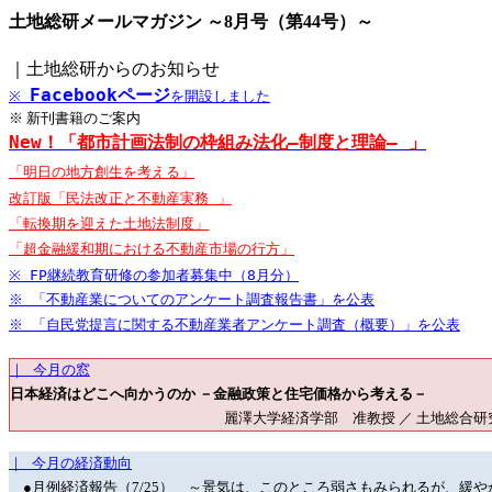
土地総研メールマガジン ～8月号（第44号）～
｜土地総研からのお知らせ
Facebookページ
※
を開設しました
※ 新刊書籍のご案内
New！「都市計画法制の枠組み法化―制度と理論― 」
「明日の地方創生を考える」
改訂版「民法改正と不動産実務 」
「転換期を迎えた土地法制度」
「超金融緩和期における不動産市場の行方」
※ FP継続教育研修の参加者募集中（8月分）
※ 「不動産業についてのアンケート調査報告書」を公表
※ 「自民党提言に関する不動産業者アンケート調査（概要）」を公表
｜ 今月の窓
日本経済はどこへ向かうのか －金融政策と住宅価格から考える－
麗澤大学経済学部 准教授 ／ 土地総合研究所 客
｜ 今月の経済動向
●月例経済報告（7/25） ～景気は、このところ弱さもみられるが、緩