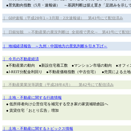
●景気動向指数（5月・速報値） ～基調判断は据え置き「足踏みを示し
｜ GDP速報（平成28年1～3月期・2次速報値） 第43号にて配信済み
｜ 日銀短観 ～不動産業の業況判断は 全規模で悪化～ 第43号にて配信
｜ 地域経済報告 ～九州・中国地方の景気判断を引き下げ～
｜ 今月の不動産経済
●不動産業の動向 ●新設住宅着工数 ●マンション市場の動向 ●オフィ
●J-REIT分配金利回り ●不動産価格指数（中古住宅） ●売買による土
｜ 不動産業業況等調査（平成28年4月） 第42号にて配信済み
｜ 土地・不動産に関する行政情報
● 低所得者向け公営住宅を補完する空き家の家賃補助創設へ
● 賃貸住宅「おとり広告」増加
｜ 土地・不動産に関するトピックス情報