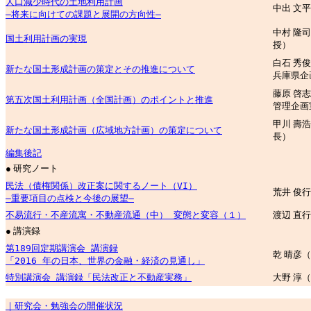
人口減少時代の土地利用計画
中出 文
―将来に向けての課題と展開の方向性―
中村 隆
国土利用計画の実現
授）
白石 秀
新たな国土形成計画の策定とその推進について
兵庫県企
藤原 啓
第五次国土利用計画（全国計画）のポイントと推進
管理企画
甲川 壽
新たな国土形成計画（広域地方計画）の策定について
長）
編集後記
● 研究ノート
民法（債権関係）改正案に関するノート（VI）
荒井 俊
―重要項目の点検と今後の展望―
不易流行・不産流寓・不動産流通（中） 変態と変容（１）
渡辺 直
● 講演録
第189回定期講演会 講演録
乾 晴彦
「2016 年の日本、世界の金融・経済の見通し」
特別講演会 講演録「民法改正と不動産実務」
大野 淳
｜研究会・勉強会の開催状況