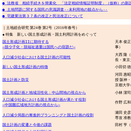
● 法務省 相続手続きを簡素化 「法定相続情報証明制度」（仮称）の新
● 土地問題に関する国民の意識調査--未利用地の観点から--
● 宅建業法第３７条の改正と民法改正について
｜土地総合研究 第24巻 第2号（2016年春号）
● 特集 新しい国土形成計画・国土利用計画をめぐって
国土形成計画IIに期待する
天本 俊
―脱少子化・脱福祉過重は国民への宿題だ―
事）
大西 隆
人口減少社会における国土計画の可能性
長・東京
新しい国土形成計画の特徴
小田切 
河田 惠
国土計画と防災
授 阪神
京都大学
国土形成計画と地域活性化：中山間地の視点から
小林 潔
人口減少社会における国土形成計画が果たす役割
作野 広
―中国圏広域地方計画の視点から―
瀬田 史
人口減少局面の漸進的プランニングと国土計画の役割
専攻 准
国土計画の変遷と今後の課題
田村 亨