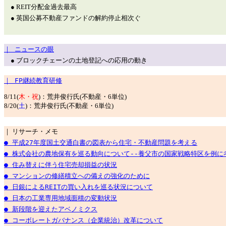
● REIT分配金過去最高
● 英国公募不動産ファンドの解約停止相次ぐ
｜ ニュースの眼
● ブロックチェーンの土地登記への応用の動き
｜ FP継続教育研修
8/11(
木・祝
)：荒井俊行氏(不動産・6単位)
8/20(
土
)：荒井俊行氏(不動産・6単位)
｜ リサーチ・メモ
● 平成27年度国土交通白書の図表から住宅・不動産問題を考える
● 株式会社の農地保有を巡る動向について--養父市の国家戦略特区を例に
● 住み替えに伴う住宅売却損益の状況
● マンションの修繕積立への備えの強化のために
● 日銀によるREITの買い入れを巡る状況について
● 日本の工業専用地域面積の変動状況
● 新段階を迎えたアベノミクス
● コーボレートガバナンス（企業統治）改革について