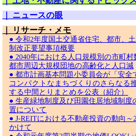
｜ 土地・不動産に関するトピック
｜ ニュースの眼
｜ リサーチ・メモ
● 令和2年度国土交通省住宅、都市、
制改正要望事項概要
● 2040年における人口規模別の市町
都市周辺大規模団地の高齢化と人口減
● 都市計画基本問題小委員会が「安
コンパクトなまちづくりのさらなる
する中間とりまとめを公表（紹介）
● 生産緑地制度及び田園住居地域制度
置について
● J-REITにおける不動産投資の動向～
かけて