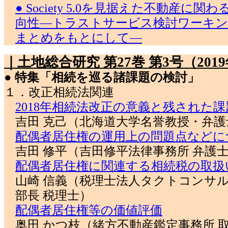
● Society 5.0を見据えた不動産に
向性―トラストサービス検討ワーキン
まとめをもとにして―
｜土地総合研究 第27巻 第3号（201
● 特集「相続を巡る諸課題の検討」
１．改正相続法関連
2018年相続法改正の意義と残された課
吉田 克己（北海道大学名誉教授・弁護
配偶者居住権の運用上の問題点などに
吉田 修平（吉田修平法律事務所 弁護
配偶者居住権に関連する相続税の取扱
山崎 信義（税理士法人タクトコンサル
部長 税理士）
配偶者居住権等の価値評価
奥田 かつ枝（緒方不動産鑑定事務所 