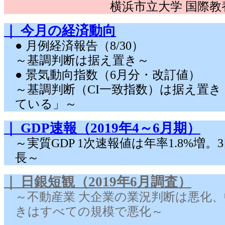
横浜市立大学 国際教
｜ 今月の経済動向
● 月例経済報告（8/30）
～基調判断は据え置き～
● 景気動向指数（6月分・改訂値）
～基調判断（CI一致指数）は据え置
ている」～
｜ GDP速報（2019年4～6月期）
～実質GDP 1次速報値は年率1.8%増
長～
｜ 日銀短観（2019年6月調査）
～不動産業 大企業の業況判断は悪化
きはすべての規模で悪化～