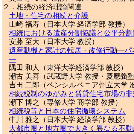
２．相続の経済理論関連
土地・住宅の相続と介護
山崎 福寿（日本大学 経済学部 教授）
相続における遺産分割協議と公平分割
安藤 至大（日本大学 教授）
遺産動機と家計の転居・改修行動―パ
―
隅田 和人（東洋大学経済学部 教授）
瀬古 美喜（武蔵野大学 教授・慶應義塾
吉田 二郎（ペンシルベニア州立大学 
相続税制のゆがみと賃貸住宅市場の非
瀬下 博之（専修大学 商学部 教授）
相続税等と日本の住宅循環システム
中川 雅之（日本大学 経済学部 教授）
大都市圏と地方圏で大きく異なる不動