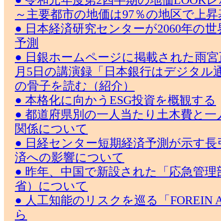
● 令和元年度第2四半期の地価LOOK
～主要都市の地価は97％の地区で上昇
● 日本経済研究センターが2060年の
予測
● 日銀ホームページに掲載された雨宮正
月5日の講演録「日本銀行はデジタル
の骨子を読む（紹介）
● 本格化に向かうESG投資を概観する
● 都道府県別の一人当たり土木費と
関係について
● 日経センター短期経済予測が示す
済への影響について
● 昨年、中国で新設された「応急管
省）について
● 人工知能のリスクを巡る「FOREIN AF
ら