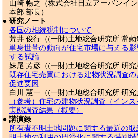
山崎 暢之（株式会社日立アーバンイン
本部 部長）
● 研究ノート
各国の相続税制について
荒井 俊行（(一財)土地総合研究所 常
単身世帯の動向が住宅市場に与える影
する試論
妹尾 芳彦（(一財)土地総合研究所 研
既存住宅売買における建物状況調査の
促進要因
白川 慧一（(一財)土地総合研究所 研
（参考）住宅の建物状況調査（インス
実態調査結果（概要）
● 講演録
所有者不明土地問題に関する最近の取
明土地の利用の円滑化に関する特別措