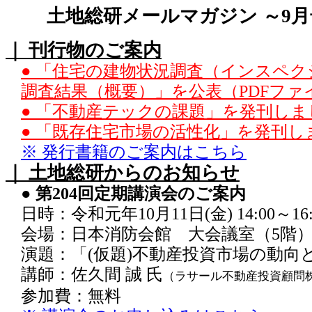
土地総研メールマガジン ～9月
｜ 刊行物のご案内
● 「住宅の建物状況調査（インスペ
調査結果（概要）」を公表（PDFファ
● 「不動産テックの課題」を発刊しま
● 「既存住宅市場の活性化」を発刊し
※ 発行書籍のご案内はこちら
｜ 土地総研からのお知らせ
● 第204回定期講演会のご案内
日時：令和元年10月11日(金) 14:00～16:
会場：日本消防会館 大会議室（5階
演題：「(仮題)不動産投資市場の動向
講師：佐久間 誠 氏
（ラサール不動産投資顧問
参加費：無料